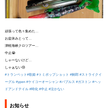
頑張って色々集めた…
お盆休みとって…
津軽海峡クロツアー…
中止😭
しゃーないけど…
しゃぁない😢
#トランペット
#歌姫
#トミポップショット
#鮪郎
#ストライクイ
ーグル
#ypen
#ケイコーオーシャン
#バブルス
#ガストン
#ヘッ
ドアンドテイル
#時化
#中止
#泣かない
お知らせ