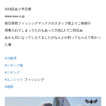
3/24訳あり半日便
www.sea-o.jp
前日突然フィッシングマックスのスタッフ様よりご依頼💦
用事入れてしまってたのもあって力也1人でご対応🙏
あかん日になってしもてましたがなんとか釣ってもらえて良かっ
た😁
#大阪湾
#ジギング船
#ジギング
#エンジョイ
フィッシング
#感謝