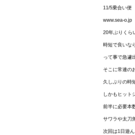
11/5乗合い便
www.sea-o.jp
20年ぶりく
時短で良いなら
って事で急遽出
そこに常連の
久しぶりの時
しかもヒット
前半に必要本
サワラや太刀魚
次回は1日遊ん