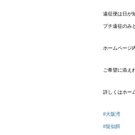
遠征便は日が
プチ遠征のみ
ホームページ
ご希望に添え
詳しくはホー
#大阪湾
#疑似餌