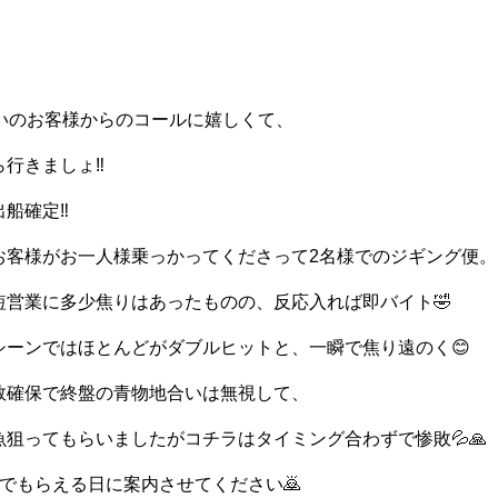
らいのお客様からのコールに嬉しくて、
行きましょ‼️
船確定‼️
お客様がお一人様乗っかってくださって2名様でのジギング便。
短営業に多少焦りはあったものの、反応入れば即バイト🤣
シーンではほとんどがダブルヒットと、一瞬で焦り遠のく😊
数確保で終盤の青物地合いは無視して、
狙ってもらいましたがコチラはタイミング合わずで惨敗💦🙏
でもらえる日に案内させてください🙇