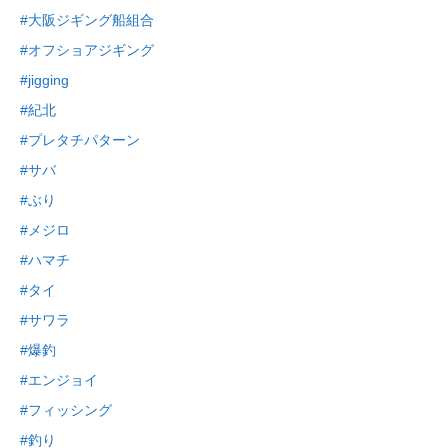
#大阪ジギング船組合
#オフショアジギング
#jigging
#紀北
#プレタチパターン
#サバ
#ぶり
#メジロ
#ハマチ
#タイ
#サワラ
#爆釣
#エンジョイ
#フィッシング
#釣り