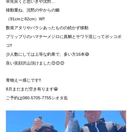
幸先良くと思いきや沈黙…
移動重ね、沈黙の中からの鰤
（91cmと82cm）W‼️
数発アタリやバラシあったものの続かず移動
プリップリのハマチ〜メジロに真鯛とサワラ混じってボッコボ
コ‼️
少人数にしては上等な釣果で、多い方16本😅
良い笑顔沢山頂けました😊😊😊
青物えー感じです‼️
8月まだまだ空き有ります😁
ご予約は080-5705-7755シオタ迄