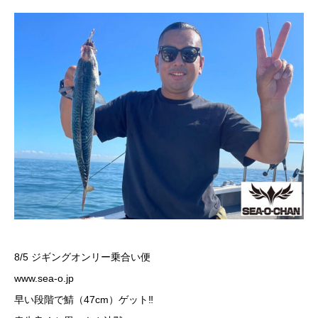
8/5 ジギングオンリー乗合い便
www.sea-o.jp
早い段階で鯖（47cm）ゲット‼️