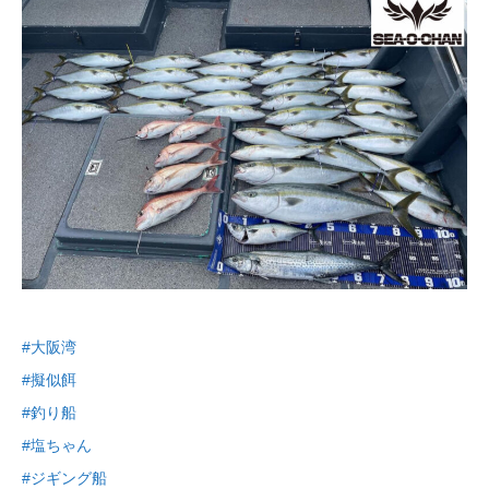
#大阪湾
#擬似餌
#釣り船
#塩ちゃん
#ジギング船