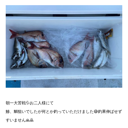
朝一大苦戦💦お二人様にて
鯵、鯛狙いでしたが何とか釣っていただけました😅釣果伸ばせず
すいません🙏🙇