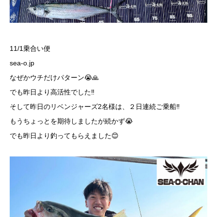
11/1乗合い便
sea-o.jp
なぜかウチだけパターン😭🙏
でも昨日より高活性でした‼️
そして昨日のリベンジャーズ2名様は、２日連続ご乗船‼️
もうちょっとを期待しましたが続かず😭
でも昨日より釣ってもらえました😊