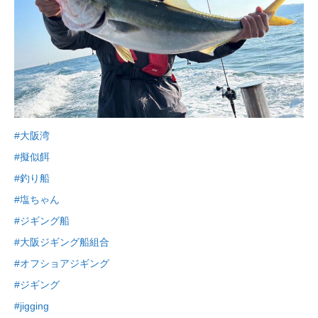
#大阪湾
#擬似餌
#釣り船
#塩ちゃん
#ジギング船
#大阪ジギング船組合
#オフショアジギング
#ジギング
#jigging