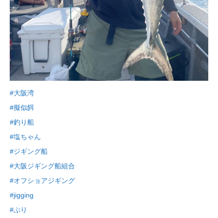
#大阪湾
#擬似餌
#釣り船
#塩ちゃん
#ジギング船
#大阪ジギング船組合
#オフショアジギング
#jigging
#ぶり