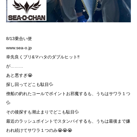
8/13乗合い便
www.sea-o.jp
幸先良くブリ&マハタのダブルヒット‼️
が………
あと悪すぎ😭
探し回ってどこも駄目💦
僚船の釣れたコールでポイントお邪魔するも、うちはサワラ１つ
💦
その後探すも潮止まりでどこも駄目💦
最近のラッシュポイントでスタンバイするも、うちは最後まで嫌
われ続けてサワラ１つのみ😭😭😭