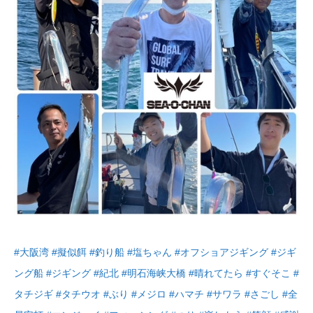
#大阪湾
#擬似餌
#釣り船
#塩ちゃん
#オフショアジギング
#ジギ
ング船
#ジギング
#紀北
#明石海峡大橋
#晴れてたら
#すぐそこ
#
タチジギ
#タチウオ
#ぶり
#メジロ
#ハマチ
#サワラ
#さごし
#全