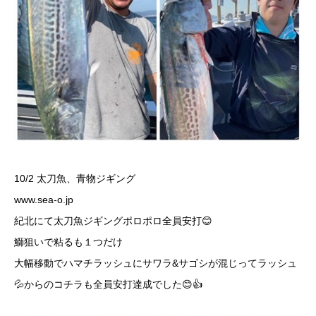
10/2 太刀魚、青物ジギング
www.sea-o.jp
紀北にて太刀魚ジギングポロポロ全員安打😊
鰤狙いで粘るも１つだけ
大幅移動でハマチラッシュにサワラ&サゴシが混じってラッシュ
💦からのコチラも全員安打達成でした😊👍