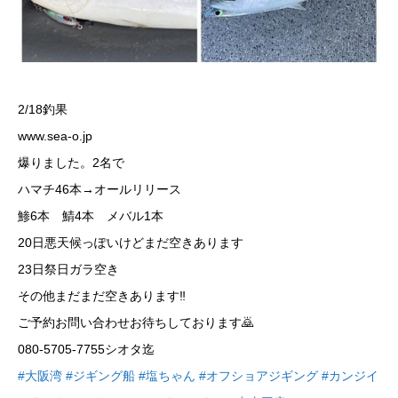
2/18釣果
www.sea-o.jp
爆りました。2名で
ハマチ46本→オールリリース
鯵6本 鯖4本 メバル1本
20日悪天候っぽいけどまだ空きあります
23日祭日ガラ空き
その他まだまだ空きあります‼️
ご予約お問い合わせお待ちしております🙇
080-5705-7755シオタ迄
#大阪湾
#ジギング船
#塩ちゃん
#オフショアジギング
#カンジイ