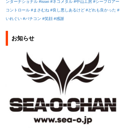
ンターナショナル
#issei
#ネコメタル
#中山工房
#シーフロアー
コントロール
#まさむね
#良し悪しあるけど
#どれも良かった
#
いれぐい
#バチコン
#笑顔
#感謝
お知らせ