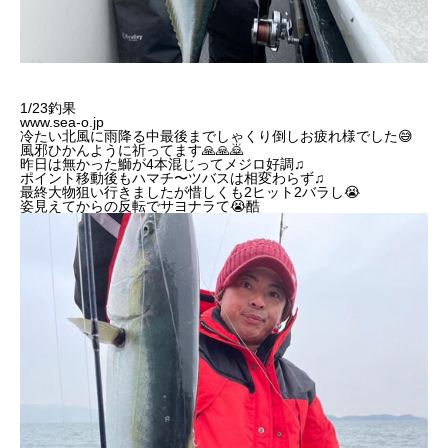
1/23釣果
www.sea-o.jp
冷たい北風に雨降る中最後までしゃくり倒しお疲れ様でした😅
風邪ひかんように祈ってます🙏🙏🙇
昨日は無かった鰤が4本混じってメジロ好調♫
ポイント移動後もハマチ〜ツバスは相変わらず♫
最終大物狙い行きましたが惜しくも2ヒット2バラし😭
姿見えてからの反転でサヨナラて😭酷