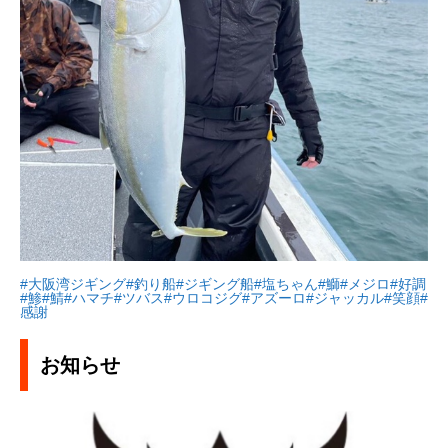
#大阪湾ジギング
#釣り船
#ジギング船
#塩ちゃん
#鰤
#メジロ
#好調
#鯵
#鯖
#ハマチ
#ツバス
#ウロコジグ
#アズーロ
#ジャッカル
#笑顔
#
感謝
お知らせ