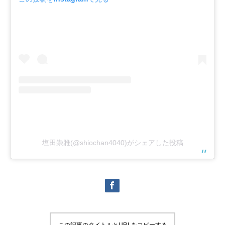
塩田崇雅(@shiochan4040)がシェアした投稿