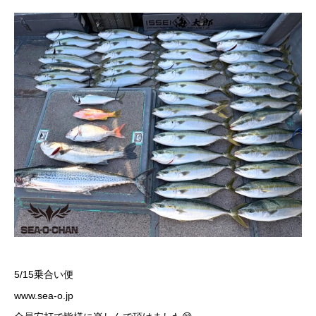
5/15乗合い便
www.sea-o.jp