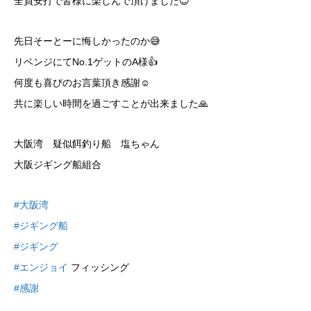
全員安打で皆様に楽しんで頂けました😊
先日そーとーに悔しかったのか😅
リベンジにてNo.1ゲットのA様👍
何度も喜びのお言葉頂き感謝☺️
共に楽しい時間を過ごすことが出来ました🙏
大阪湾 疑似餌釣り船 塩ちゃん
大阪ジギング船組合
#大阪湾
#ジギング船
#ジギング
#エンジョイ
フィッシング
#感謝