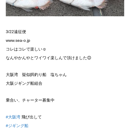
3/22遠征便
www.sea-o.jp
コレはコレで楽しい☺️
なんやかんやとワイワイ楽しんで頂けました😊
大阪湾 疑似餌釣り船 塩ちゃん
大阪ジギング船組合
乗合い、チャーター募集中
#大阪湾
飛び出して
#ジギング船