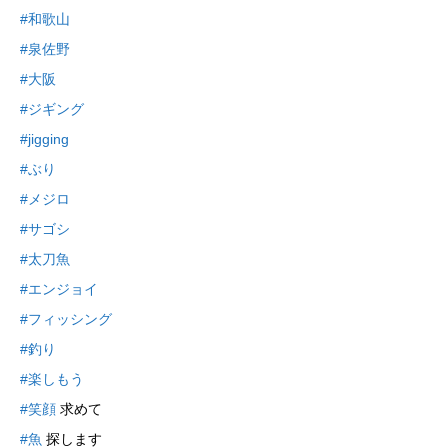
#和歌山
#泉佐野
#大阪
#ジギング
#jigging
#ぶり
#メジロ
#サゴシ
#太刀魚
#エンジョイ
#フィッシング
#釣り
#楽しもう
#笑顔
求めて
#魚
探します