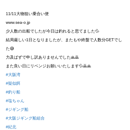
11/11大物狙い乗合い便
www.sea-o.jp
少人数の出船でしたが今日は釣れると思てました💦
結局厳しい1日となりましたが、またもや終盤で人数分GETでし
た😅
力及ばずで申し訳ありませんでした🙏🙇
また良い日にリベンジお願いいたします💦🙇🙏
#大阪湾
#疑似餌
#釣り船
#塩ちゃん
#ジギング船
#大阪ジギング船組合
#紀北