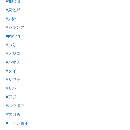
#和歌山
#泉佐野
#大阪
#ジギング
#jigging
#ぶり
#メジロ
#ハマチ
#タイ
#サワラ
#サバ
#アジ
#ホウボウ
#太刀魚
#エンジョイ