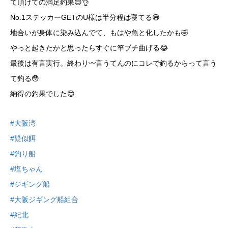
て頂けての満足釣果😊👌
No.1ステッカーGETのU様は半分程は寝てる😅
地合いが身体に染み込んでて、もはや魚と化したかも🤣
やっと起きたかと思ったらすぐに竿ブチ曲げる😂
最後は有言実行。終わり〰︎言うてんのにコレで釣るからって言う
て釣る😳
納得の釣果でした😊
#大阪湾
#疑似餌
#釣り船
#塩ちゃん
#ジギング船
#大阪ジギング船組合
#紀北