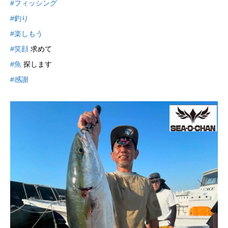
#フィッシング
#釣り
#楽しもう
#笑顔
求めて
#魚
探します
#感謝