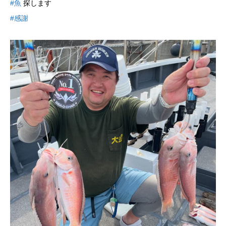
#魚
探します
#感謝