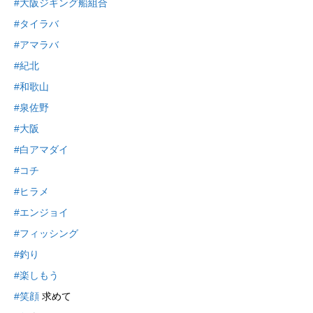
#大阪ジギング船組合
#タイラバ
#アマラバ
#紀北
#和歌山
#泉佐野
#大阪
#白アマダイ
#コチ
#ヒラメ
#エンジョイ
#フィッシング
#釣り
#楽しもう
#笑顔
求めて