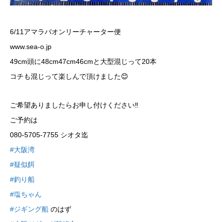
6/11アマラバオンリーチャーター便
www.sea-o.jp
49cm頭に48cm47cm46cmと大型混じって20本
コチも混じって楽しんで頂けました😊
ご希望ありましたらお申し付けください‼️
ご予約は
080-5705-7755 シオタ迄
#大阪湾
#疑似餌
#釣り船
#塩ちゃん
#ジギング船
のはず