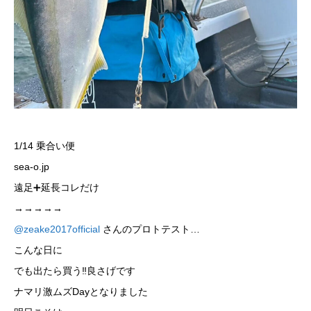
1/14 乗合い便
sea-o.jp
遠足➕延長コレだけ
→→→→→
@zeake2017official
さんのプロトテスト…
こんな日に
でも出たら買う‼️良さげです
ナマリ激ムズDayとなりました