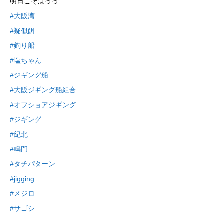
明日こそはっっ
#大阪湾
#疑似餌
#釣り船
#塩ちゃん
#ジギング船
#大阪ジギング船組合
#オフショアジギング
#ジギング
#紀北
#鳴門
#タチパターン
#jigging
#メジロ
#サゴシ