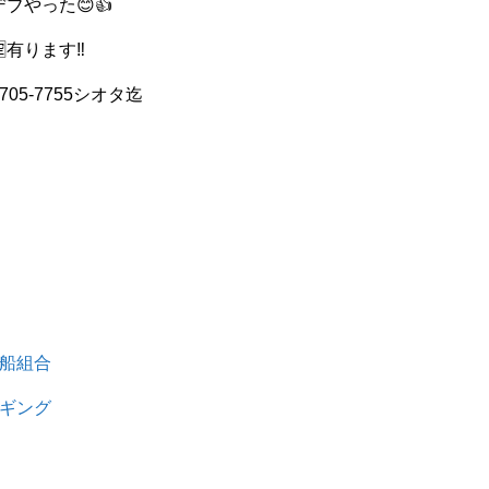
ブやった😊👍
有ります‼️
705-7755シオタ迄
グ船組合
ジギング