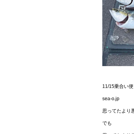
11/15乗合い便
sea-o.jp
思ってたより悪
でも