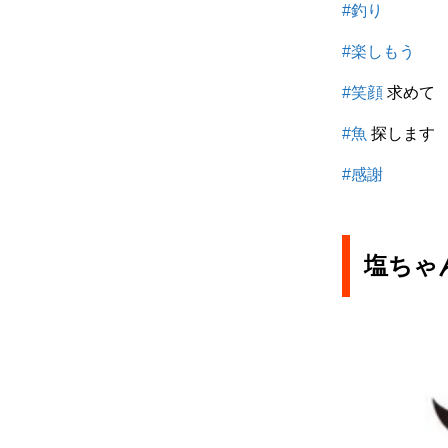
#釣り
#楽しもう
#笑顔
求めて
#魚
探します
#感謝
塩ちゃ