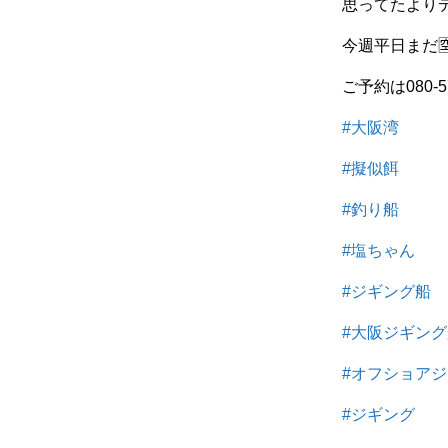
思ってたよりデ
今週平日まだ🈳
ご予約は080-5
#大阪湾
#擬似餌
#釣り船
#塩ちゃん
#ジギング船
#大阪ジギン
#オフショア
#ジギング