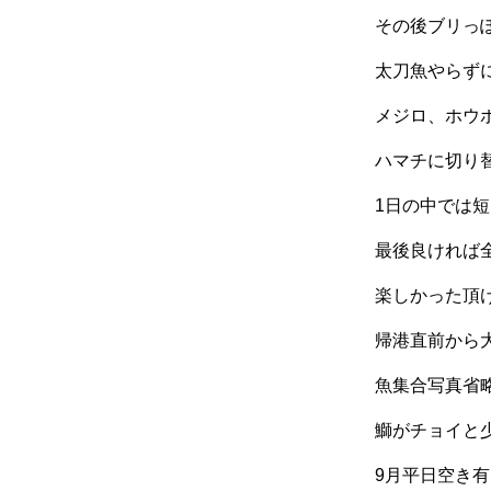
その後ブリっ
太刀魚やらず
メジロ、ホウ
ハマチに切り替
1日の中では
最後良ければ全
楽しかった頂け
帰港直前から大
魚集合写真省略
鰤がチョイと
9月平日空き有