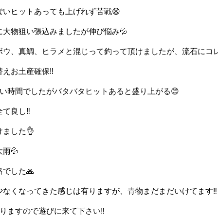
ぽいヒットあっても上げれず苦戦😫
に大物狙い張込みましたが伸び悩み💦
ボウ、真鯛、ヒラメと混じって釣って頂けましたが、流石にコ
えお土産確保‼️
短い時間でしたがバタバタヒットあると盛り上がる😊
て良し‼️
ました👌
雨💦
でした🙏
少なくなってきた感じは有りますが、青物まだまだいけてます‼️
りますので遊びに来て下さい‼️