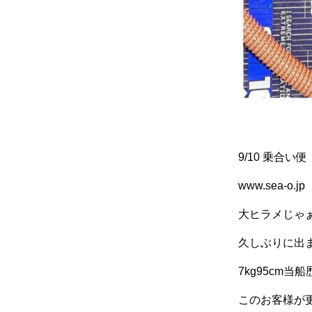
9/10 乗合い便
www.sea-o.jp
大ヒラメじゃぁ〰
久しぶりに出まし
7kg95cm当
このお客様が更