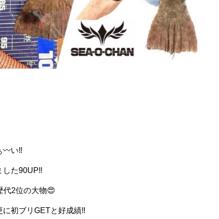
︎い‼️
た90UP‼️
船歴代2位の大物😍
に初ブリGETと好成績‼️